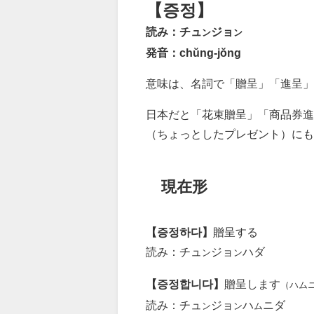
【증정】
読み：チュ
ジョ
ン
ン
発音：chŭng-jŏng
意味は、名詞で「贈呈」「進呈」
日本だと「花束贈呈」「商品券進
（ちょっとしたプレゼント）にも
現在形
【증정하다】
贈呈する
読み：チュ
ジョ
ハダ
ン
ン
【증정합니다】
贈呈します
（ハム
読み：チュ
ジョ
ハ
ニダ
ン
ン
ム