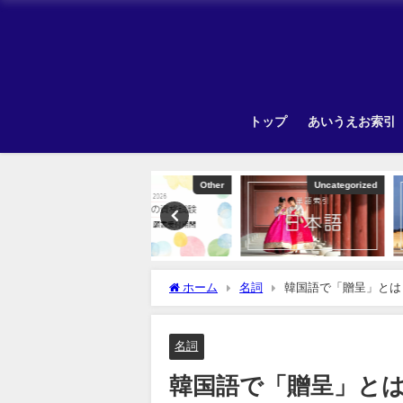
トップ
あいうえお索引
Other
Uncategorized
Unca
ホーム
名詞
韓国語で「贈呈」とは
名詞
韓国語で「贈呈」と