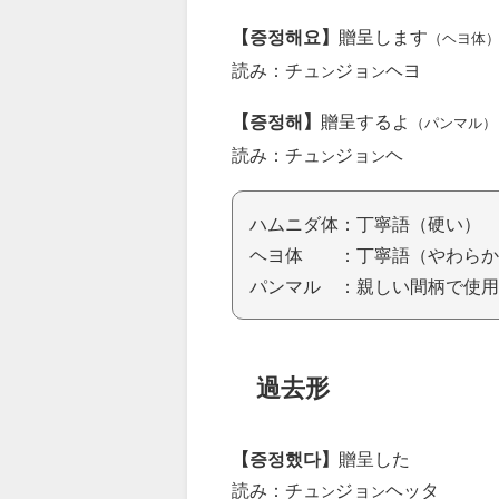
【증정해요】
贈呈します
（ヘヨ体
読み：チュ
ジョ
ヘヨ
ン
ン
【증정해】
贈呈するよ
（パンマル）
読み：チュ
ジョ
ヘ
ン
ン
ハムニダ体：丁寧語（硬い）
ヘヨ体 ：丁寧語（やわらか
パンマル ：親しい間柄で使用
過去形
【증정했다】
贈呈した
読み：チュ
ジョ
ヘッタ
ン
ン