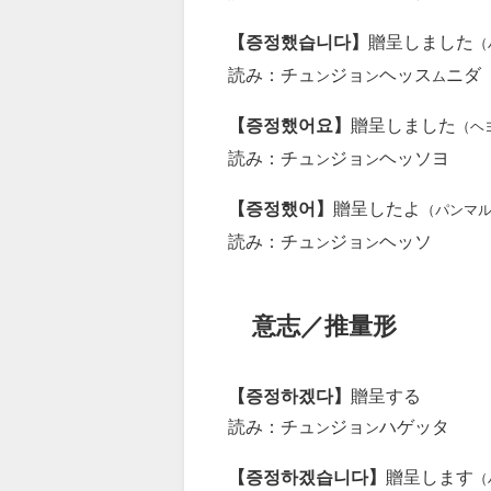
【증정했습니다】
贈呈しました
（
読み：チュ
ジョ
ヘッス
ニダ
ン
ン
ム
【증정했어요】
贈呈しました
（ヘ
読み：チュ
ジョ
ヘッソヨ
ン
ン
【증정했어】
贈呈したよ
（パンマ
読み：チュ
ジョ
ヘッソ
ン
ン
意志／推量形
【증정하겠다】
贈呈する
読み：チュ
ジョ
ハゲッタ
ン
ン
【증정하겠습니다】
贈呈します
（