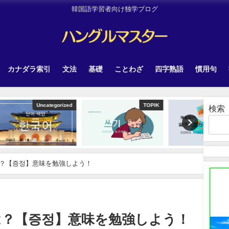
韓国語学習者向け独学ブログ
カナダラ索引
文法
基礎
ことわざ
四字熟語
慣用句
tegorized
TOPIK
韓国旅行
検索
？【증정】意味を勉強しよう！
は？【증정】意味を勉強しよう！