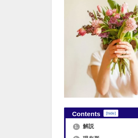
Contents
[
hide
]
解説
1.