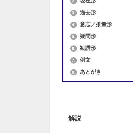
現在形
2.
過去形
3.
意志／推量形
4.
疑問形
5.
勧誘形
6.
例文
7.
あとがき
8.
解説