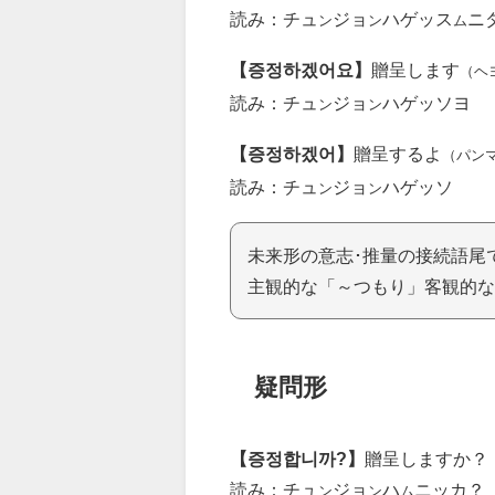
読み：チュ
ジョ
ハゲッス
ニ
ン
ン
ム
【증정하겠어요】
贈呈します
（ヘ
読み：チュ
ジョ
ハゲッソヨ
ン
ン
【증정하겠어】
贈呈するよ
（パン
読み：チュ
ジョ
ハゲッソ
ン
ン
未来形の意志･推量の接続語尾
主観的な「～つもり」客観的な
疑問形
【증정합니까?】
贈呈しますか？
読み：チュ
ジョ
ハ
ニッカ？
ン
ン
ム