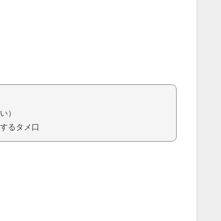
）
い）
するタメ口