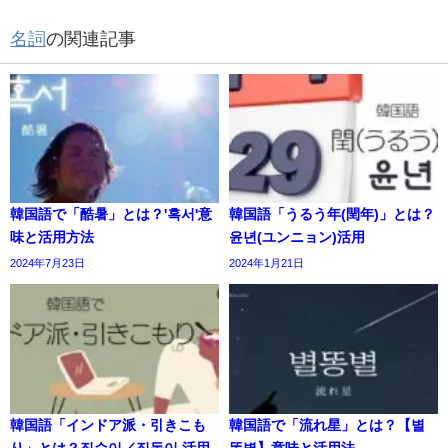
名詞
の関連記事
韓国語で「酷暑」とは？'혹서'意
韓国語「うるう年(閏年)」とは？
味と活用方法
윤년(ユンニョン)活用
2024年7月23日
2024年1月21日
韓国語「インドア派・引きこも
韓国語で「流れ星」とは？【별
り」とは？집순이／집돌이 活用
똥별】意味と活用法