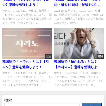
다】意味を勉強しよう！
다・열심히 하다・분발하다】活
用
皆さま、こんにちは。今日は、韓国語で
2022-05-09 皆さま、こんにちは。 今日
「付ける」について勉強しましょう。「題
は、韓国語で「頑張る」について勉強しま
名を付ける」というような文章で活用でき
しょう。韓国語に「頑張る」という単語は
ます。ぜひ、一読ください。...
ありません。比較...
文法
動詞
韓国語で「～でも」とは？【지
韓国語で「招かれる」とは？
라도】意味を勉強しよう！
【초래되다】意味を勉強しよ
う！
皆さま、こんにちは。今日は、韓国語で
皆さま、こんにちは。今日は、韓国語で
「～でも」について勉強しましょう。「い
「招かれる」について勉強しましょう。
くら忙しくても～」「点数が悪くても～」
「こんな結果をもたらしてしまった」とい
というような文章で活用できま...
うような文章で活用できます。ぜ...
検索