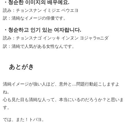
・청순한 이미지의 배우예요.
読み：チョンスナン イミジエ ペウエヨ
訳：清純なイメージの俳優です。
・청순하고 인기 있는 여자랍니다.
読み：チョンスナゴ インッキ インヌン ヨジャラ
ニダ
m
訳：清純で人気がある女性なんです。
あとがき
清純イメージが強い人ほど、意外と…問題行動起こしますよ
ね。
心も見た目も清純な人って、本当にいるのだろうか？と思いま
す。
では、また！トバヨ。