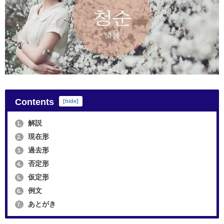
Contents
[
hide
]
解説
1.
現在形
2.
過去形
3.
否定形
4.
仮定形
5.
例文
6.
あとがき
7.