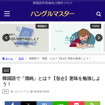
韓国語学習者向け独学ブログ
TOPIK
Uncategorized
ホーム
名詞
韓国語で「清純」とは？【청순】意味を勉強しよう！
名詞
韓国語で「清純」とは？【청순】意味を勉強しよ
う！
PR
2022年1月2日
2022年1月2日