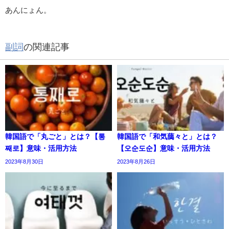
あんにょん。
副詞
の関連記事
韓国語で「丸ごと」とは？【통
韓国語で「和気藹々と」とは？
째로】意味・活用方法
【오순도순】意味・活用方法
2023年8月30日
2023年8月26日