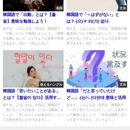
名詞
文法
韓国語で「出動」とは？【출
韓国語で「～はずがない」と
동】意味を勉強しよう！
は？-(으)ㄹ 리(가) 없다
皆さま、こんにちは。今日は、韓国語で
皆さま、こんにちは。今日は、韓国語の高
「出動」について勉強しましょう。「警察
級文法について勉強しましょう。「そんな
が出動しました」というような文章で活用
はずがないですよ」というような文章で活
できます。ぜひ、一読ください...
用できます。ぜひ、一読くだ...
使えるハングル
文法
韓国語「言いたいことがある」
韓国語「だと言っていたけ
とは？【할말이 있다】活用す
ど…」-(는/ㄴ)다던데 意味と活用
る！
皆さま、こんにちは。今日は、韓国語で
皆さま、こんにちは。今日は、韓国語で
「言いたいことがある」について勉強しま
「～だと言っていたけど…」という文法つ
しょう。「言いたいことがあるの？」とい
いて勉強しましょう。「今日は残業しない
う文章を作ることができます。...
って言ってたけど」というよう...