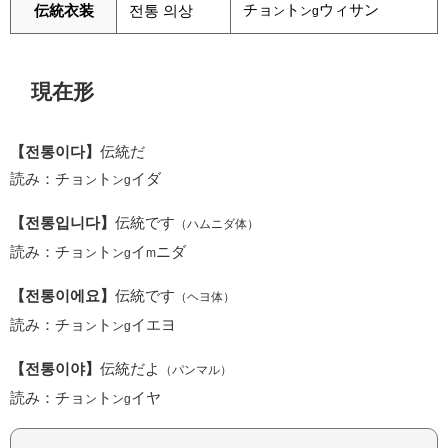
チョ
ト
ウィサン
伝統衣装
전통 의상
ン
ンg
現在形
【전통이다】
伝統だ
読み：チョ
ト
イダ
ン
ンg
【전통입니다】
伝統です
（ハムニダ体）
読み：チョ
ト
イ
ニダ
ン
ンg
m
【전통이에요】
伝統です
（ヘヨ体）
読み：チョ
ト
イエヨ
ン
ンg
【전통이야】
伝統だよ
（パンマル）
読み：チョ
ト
イヤ
ン
ンg