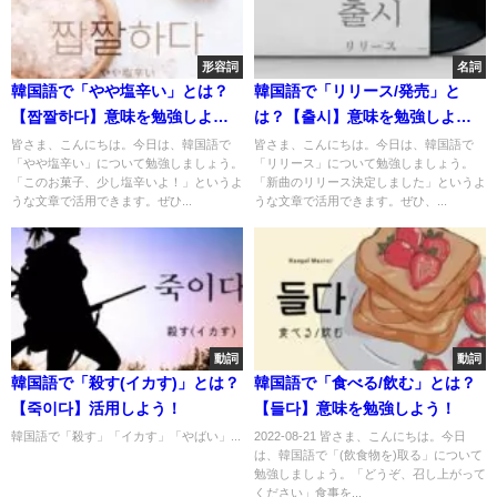
形容詞
名詞
韓国語で「やや塩辛い」とは？
韓国語で「リリース/発売」と
【짭짤하다】意味を勉強しよ
は？【출시】意味を勉強しよ
う！
う！
皆さま、こんにちは。今日は、韓国語で
皆さま、こんにちは。今日は、韓国語で
「やや塩辛い」について勉強しましょう。
「リリース」について勉強しましょう。
「このお菓子、少し塩辛いよ！」というよ
「新曲のリリース決定しました」というよ
うな文章で活用できます。ぜひ...
うな文章で活用できます。ぜひ、...
動詞
動詞
韓国語で「殺す(イカす)」とは？
韓国語で「食べる/飲む」とは？
【죽이다】活用しよう！
【들다】意味を勉強しよう！
韓国語で「殺す」「イカす」「やばい」...
2022-08-21 皆さま、こんにちは。今日
は、韓国語で「(飲食物を)取る」について
勉強しましょう。「どうぞ、召し上がって
ください」食事を...