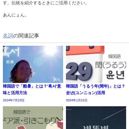
す。伝統を紹介するときにご活用ください。
あんにょん。
名詞
の関連記事
韓国語で「酷暑」とは？'혹서'意
韓国語「うるう年(閏年)」とは？
味と活用方法
윤년(ユンニョン)活用
2024年7月23日
2024年1月21日