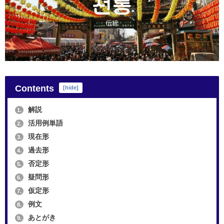
Contents
[
hide
]
解説
1.
活用例単語
2.
現在形
3.
過去形
4.
否定形
5.
疑問形
6.
仮定形
7.
例文
8.
あとがき
9.