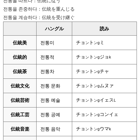
전통을 따르다：伝統に従う
전통을 존중하다：伝統を重んじる
전통을 계승하다：伝統を受け継ぐ
ハングル
読み
チョ
ト
ミ
伝統美
전통미
ン
ンg
チョ
ト
ジョ
伝統的
전통적
ン
ンg
k
チョ
ト
チャ
伝統茶
전통차
ン
ンg
チョ
ト
ムヌァ
伝統文化
전통 문화
ン
ンg
チョ
ト
イェス
伝統芸術
전통 예술
ン
ンg
L
チョ
ト
コンイェ
伝統工芸
전통 공예
ン
ンg
チョ
ト
ウマ
伝統音楽
전통 음악
ン
ンg
k