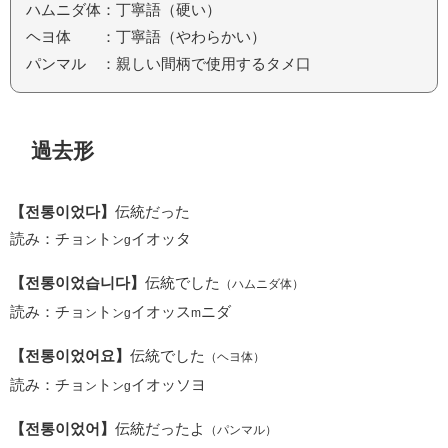
ハムニダ体：丁寧語（硬い）
ヘヨ体 ：丁寧語（やわらかい）
パンマル ：親しい間柄で使用するタメ口
過去形
【전통이었다】
伝統だった
読み：チョ
ト
イオッタ
ン
ンg
【전통이었습니다】
伝統でした
（ハムニダ体）
読み：チョ
ト
イオッス
ニダ
ン
ンg
m
【전통이었어요】
伝統でした
（ヘヨ体）
読み：チョ
ト
イオッソヨ
ン
ンg
【전통이었어】
伝統だったよ
（パンマル）