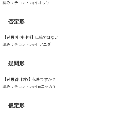
読み：チョ
ト
イオッソ
ン
ンg
否定形
【전통이 아니다】
伝統ではない
読み：チョ
ト
イ アニダ
ン
ンg
疑問形
【전통입니까?】
伝統ですか？
読み：チョ
ト
イ
ニッカ？
ン
ンg
m
仮定形