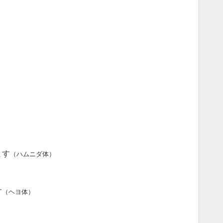
ます
（ハムニダ体）
す
（ヘヨ体）