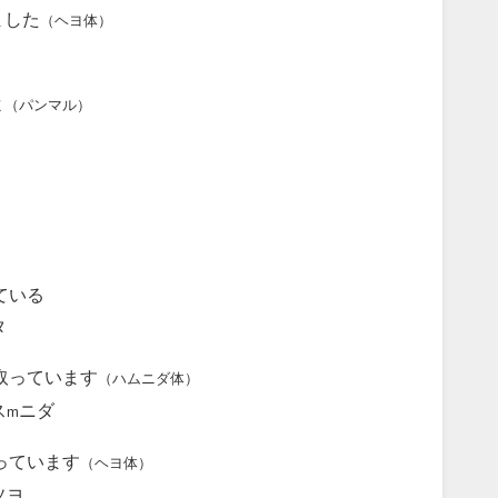
ました
（ヘヨ体）
よ
（パンマル）
ている
タ
取っています
（ハムニダ体）
ス
ニダ
m
っています
（ヘヨ体）
ソヨ