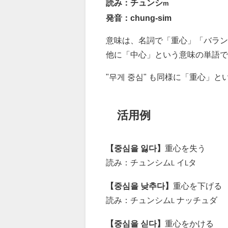
読み：チュンシ
m
発音：chung-sim
意味は、名詞で「重心」「バラン
他に「中心」という意味の単語で
"무게 중심" も同様に「重心」
活用例
【중심을 잃다】
重心を失う
読み：チュンシム
イ
タ
L
L
【중심을 낮추다】
重心を下げる
読み：チュンシム
ナッチュダ
L
【중심을 싣다】
重心をかける