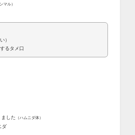
ンマル）
い）
するタメ口
りました
（ハムニダ体）
ニダ