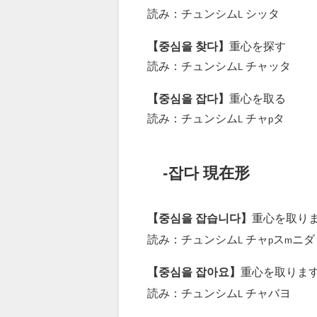
読み：チュンシム
シッタ
L
【중심을 찾다】
重心を探す
読み：チュンシム
チャッタ
L
【중심을 잡다】
重心を取る
読み：チュンシム
チャ
タ
L
p
-잡다 現在形
【중심을 잡습니다】
重心を取り
読み：チュンシム
チャ
ス
ニダ
L
p
m
【중심을 잡아요】
重心を取りま
読み：チュンシム
チャバヨ
L