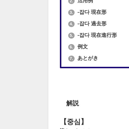
活用例
2.
-잡다 現在形
3.
-잡다 過去形
4.
-잡다 現在進行形
5.
例文
6.
あとがき
7.
解説
【중심】