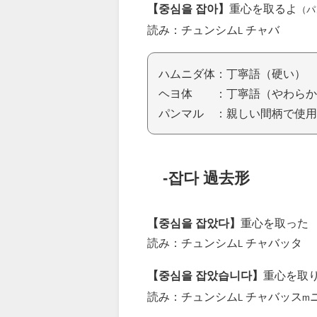
【중심을 잡아】
重心を取るよ
（パ
読み：チュンシム
チャバ
L
ハムニダ体：丁寧語（硬い）
ヘヨ体 ：丁寧語（やわらか
パンマル ：親しい間柄で使用
-잡다 過去形
【중심을 잡았다】
重心を取った
読み：チュンシム
チャバッタ
L
【중심을 잡았습니다】
重心を取
読み：チュンシム
チャバッス
L
m