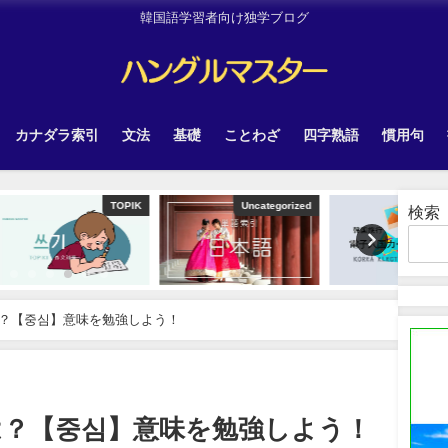
韓国語学習者向け独学ブログ
カナダラ索引
文法
基礎
ことわざ
四字熟語
慣用句
TOPIK
Uncategorized
韓国旅行
検索
？【중심】意味を勉強しよう！
は？【중심】意味を勉強しよう！