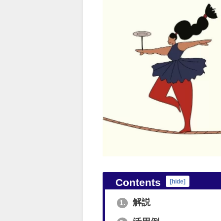
Contents
[
hide
]
解説
1.