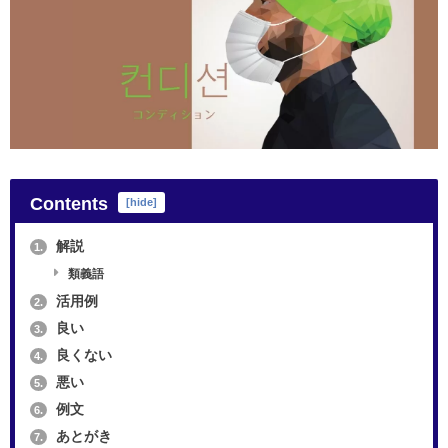
Contents
[
hide
]
解説
1.
類義語
活用例
2.
良い
3.
良くない
4.
悪い
5.
例文
6.
あとがき
7.