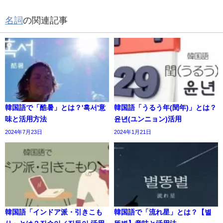
名詞
の関連記事
韓国語で「酷暑」とは？'혹서'意
韓国語「うるう年(閏年)」とは？
味と活用方法
윤년(ユンニョン)活用
2024年7月23日
2024年1月21日
韓国語「インドア派・引きこも
韓国語で「流れ星」とは？【별