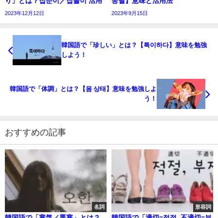
り」とは？집순이／집돌이 活用
똥별】意味と活用法
2023年12月12日
2023年9月15日
韓国語で「珍しい」とは？【특이하다】意味を勉強
しよう！
韓国語で「体調」とは？【몸 상태】意味を勉強しよ
う！
おすすめの記事
名詞
形容詞
韓国語で「寒気／悪寒」とは？
韓国語で「適切=적절, 不適切=부