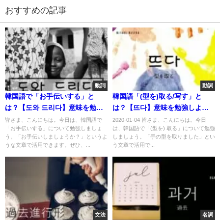
おすすめの記事
動詞
動詞
韓国語で「お手伝いする」と
韓国語「(型を)取る/写す」と
は？【도와 드리다】意味を勉強
は？【뜨다】意味を勉強しよ
しよう！
う！
皆さま、こんにちは。今日は、韓国語で
2020-01-04 皆さま、こんにちは。今日
「お手伝いする」について勉強しましょ
は、韓国語で「(型を) 取る」について勉強
う。「お手伝いしましょうか？」というよ
しましょう。「手の型を取りました」とい
うな文章で活用できます。ぜひ、...
う文章で活用で...
文法
名詞