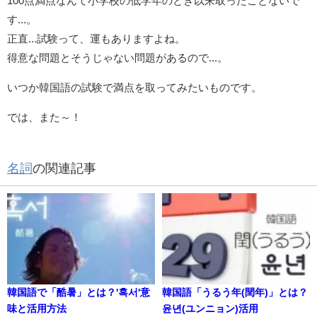
100点満点なんて小学校の低学年のとき以来取ったことないで
す...。
正直...試験って、運もありますよね。
得意な問題とそうじゃない問題があるので...。
いつか韓国語の試験で満点を取ってみたいものです。
では、また～！
名詞
の関連記事
韓国語で「酷暑」とは？'혹서'意
韓国語「うるう年(閏年)」とは？
味と活用方法
윤년(ユンニョン)活用