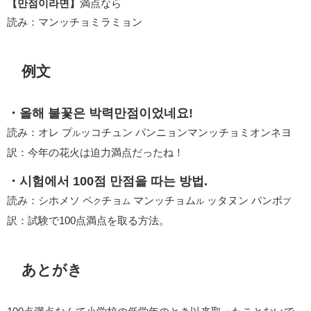
【만점이라면】
満点なら
読み：マンッチョミラミョン
例文
・올해 불꽃은 박력만점이었네요!
読み：オレ プ
ッコチュン パンニョンマンッチョミオンネヨ
ル
訳：今年の花火は迫力満点だったね！
・시험에서 100점 만점을 따는 방법.
読み：シホメソ ペ
チョ
マンッチョム
ッタヌン パンボ
ク
ム
ル
プ
訳：試験で100点満点を取る方法。
あとがき