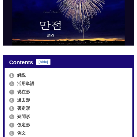
Contents
[
hide
]
解説
1.
活用単語
2.
現在形
3.
過去形
4.
否定形
5.
疑問形
6.
仮定形
7.
例文
8.