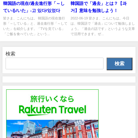
韓国語の現在/過去進行形「～し
韓国語で「過去」とは？【과
ている/いた」-고 있다/있었다
거】意味を勉強しよう！
皆さま、こんにちは。 韓国語の現在進行
2022-06-19 皆さま、こんにちは。今日
形「～している」と、過去進行形「～して
は、韓国語で「過去」について勉強しまし
いた」を紹介します。「TVを見ている」
ょう。「過去の話です」というような文章
「ご飯を食べていた」という...
で活用できます。ぜ...
検索
検索