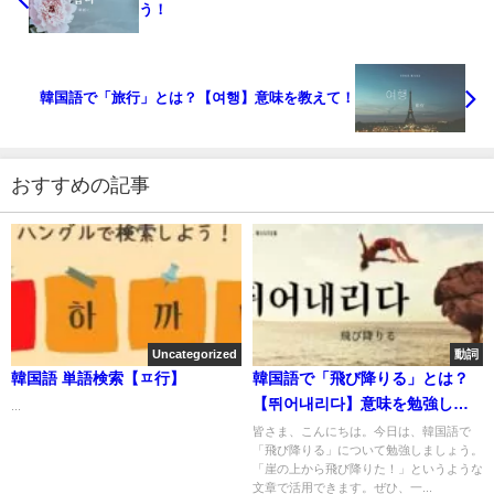
う！
韓国語で「旅行」とは？【여행】意味を教えて！
おすすめの記事
Uncategorized
動詞
韓国語 単語検索【ㅍ行】
韓国語で「飛び降りる」とは？
【뛰어내리다】意味を勉強しよ
...
う！
皆さま、こんにちは。今日は、韓国語で
「飛び降りる」について勉強しましょう。
「崖の上から飛び降りた！」というような
文章で活用できます。ぜひ、一...