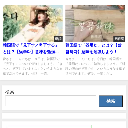
動詞
形容詞
韓国語で「見下す／卑下する」
韓国語で「器用だ」とは？【깔
とは？【낮추다】意味を勉強し
끔하다】意味を勉強しよう！
よう！
皆さま、こんにちは。今日は、韓国語で
皆さま、こんにちは。今日は、韓国語で
「見下す」について勉強しましょう。「き
「器用だ」について勉強しましょう。「料
っと、見下していますよ」というような文
理の腕前が見事です」というような文章で
章で活用できます。ぜひ、一読...
活用できます。ぜひ、一読くだ...
検索
検索