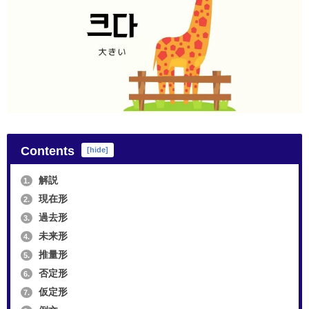
Contents
[
hide
]
解説
1.
現在形
2.
過去形
3.
未来形
4.
推量形
5.
否定形
6.
仮定形
7.