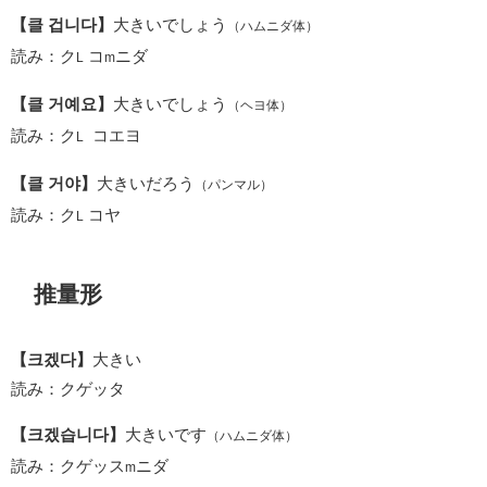
【클 겁니다】
大きいでしょう
（ハムニダ体）
読み：ク
コ
ニダ
L
m
【클 거예요】
大きいでしょう
（ヘヨ体）
読み：ク
コエヨ
L
【클 거야】
大きいだろう
（パンマル）
読み：ク
コヤ
L
推量形
【크겠다】
大きい
読み：クゲッタ
【크겠습니다】
大きいです
（ハムニダ体）
読み：クゲッス
ニダ
m