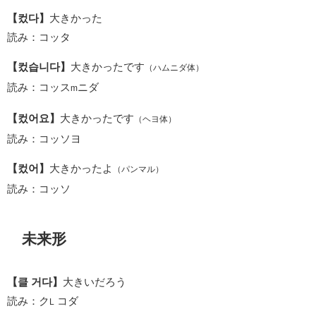
【컸다】
大きかった
読み：コッタ
【컸습니다】
大きかったです
（ハムニダ体）
読み：コッス
ニダ
m
【컸어요】
大きかったです
（ヘヨ体）
読み：コッソヨ
【컸어】
大きかったよ
（パンマル）
読み：コッソ
未来形
【클 거다】
大きいだろう
読み：ク
コダ
L