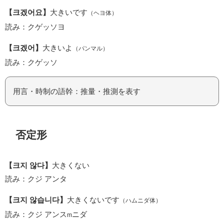
【크겠어요】
大きいです
（ヘヨ体）
読み：クゲッソヨ
【크겠어】
大きいよ
（パンマル）
読み：クゲッソ
用言・時制の語幹：推量・推測を表す
否定形
【크지 않다】
大きくない
読み：クジ アンタ
【크지 않습니다】
大きくないです
（ハムニダ体）
読み：クジ アンス
ニダ
m