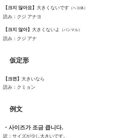
【크지 않아요】
大きくないです
（ヘヨ体）
読み：クジ アナヨ
【크지 않아】
大きくないよ
（パンマル）
読み：クジ アナ
仮定形
【크면】
大きいなら
読み：クミョン
例文
・사이즈가 조금 큽니다.
訳：サイズが少し大きいです。