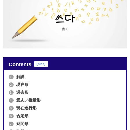
Contents
[
hide
]
解説
1.
現在形
2.
過去形
3.
意志／推量形
4.
現在進行形
5.
否定形
6.
疑問形
7.