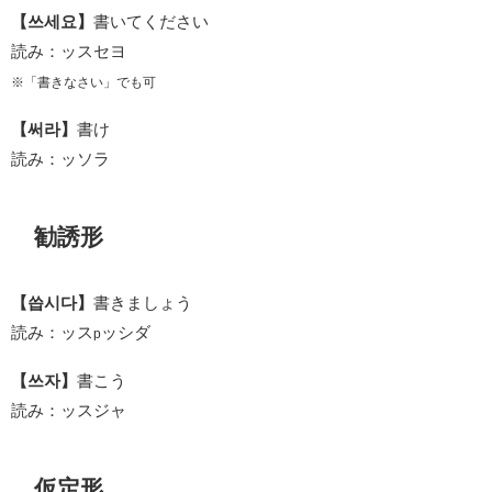
【쓰세요】
書いてください
読み：ッスセヨ
※「書きなさい」でも可
【써라】
書け
読み：ッソラ
勧誘形
【씁시다】
書きましょう
読み：ッス
ッシダ
p
【쓰자】
書こう
読み：ッスジャ
仮定形