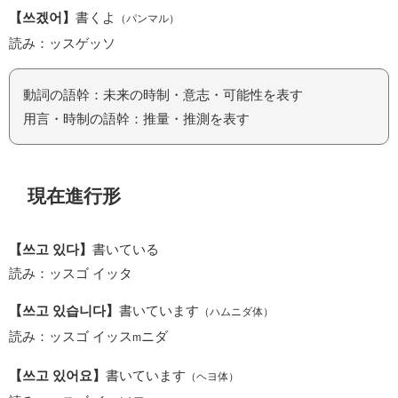
【쓰겠어】
書くよ
（パンマル）
読み：ッスゲッソ
動詞の語幹：未来の時制・意志・可能性を表す
用言・時制の語幹：推量・推測を表す
現在進行形
【쓰고 있다】
書いている
読み：ッスゴ イッタ
【쓰고 있습니다】
書いています
（ハムニダ体）
読み：ッスゴ イッス
ニダ
m
【쓰고 있어요】
書いています
（ヘヨ体）