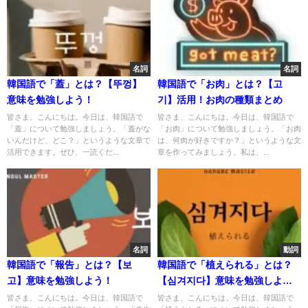
名詞
名詞
韓国語で「蓋」とは？【뚜껑】
韓国語で「お肉」とは？【고
意味を勉強しよう！
기】活用！お肉の種類まとめ
皆さま、こんにちは。今日は、韓国語で
皆さま、こんにちは。今日は、韓国語で
「蓋」について勉強しましょう。「蓋がな
「お肉」について勉強しましょう。「お肉
いんだけど、どこ？」というような文章で
は、何肉が好きですか？」というような文
活用できます。ぜひ、一読くだ...
章を作ってみましょう。私は、...
名詞
動詞
韓国語で「報告」とは？【보
韓国語で「植えられる」とは？
고】意味を勉強しよう！
【심겨지다】意味を勉強しよ
う！
皆さま、こんにちは。今日は、韓国語で
皆さま、こんにちは。今日は、韓国語で