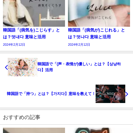
韓国語「(病気を)こじらす」と
韓国語「(病気が)こじれる」と
は？덧내다 意味と活用
は？덧나다 意味と活用
2024年2月12日
2024年2月12日
韓国語で「(声・表情が)優しい」とは？【상냥하
다】活用
韓国語で「持つ」とは？【가지다】意味を教えて！
おすすめの記事