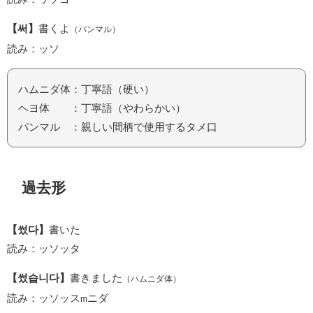
【써】
書くよ
（パンマル）
読み：ッソ
ハムニダ体：丁寧語（硬い）
ヘヨ体 ：丁寧語（やわらかい）
パンマル ：親しい間柄で使用するタメ口
過去形
【썼다】
書いた
読み：ッソッタ
【썼습니다】
書きました
（ハムニダ体）
読み：ッソッス
ニダ
m