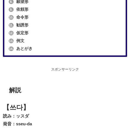
願望形
8.
依頼形
9.
命令形
10.
勧誘形
11.
仮定形
12.
例文
13.
あとがき
14.
スポンサーリンク
解説
【쓰다】
読み：ッスダ
発音：sseu-da