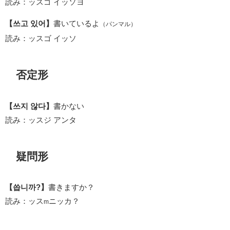
読み：ッスゴ イッソヨ
【쓰고 있어】
書いているよ
（パンマル）
読み：ッスゴ イッソ
否定形
【쓰지 않다】
書かない
読み：ッスジ アンタ
疑問形
【씁니까?】
書きますか？
読み：ッス
ニッカ？
m