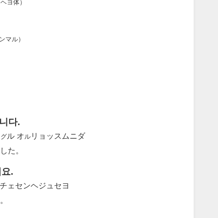
（ヘヨ体）
ンマル）
니다.
ル オ
リョッスムニダ
ング
ル
ました。
요.
 チェセンヘジュセヨ
。