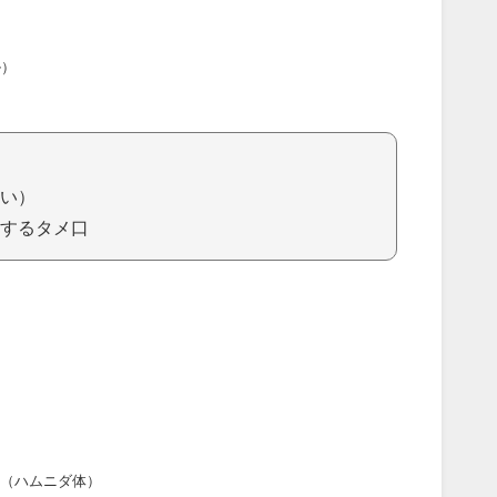
ル）
い）
するタメ口
（ハムニダ体）