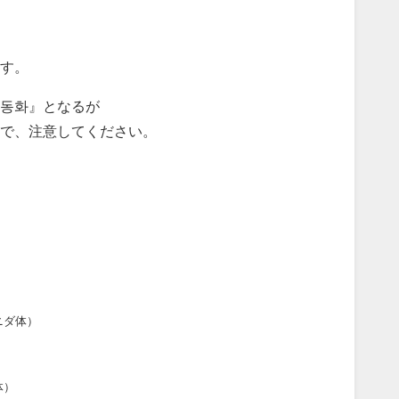
す。
『동화』となるが
ので、注意してください。
ニダ体）
体）