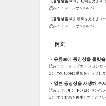
【동영상을 봐요】
動画を見ます
読み：トンヨンサ
ル パヨ
ング
【동영상을 봐】
動画を見るよ
（パ
読み：トンヨンサ
ル パ
ング
例文
・유튜브에 동영상을 올렸습
読み：ユトィゥブエ トンヨンサ
訳：YouTubeに動画をアップし
・얼른 동영상을 재생해 주세
読み：オ
ルン トンヨンサ
ル
ル
ング
訳：早く動画を再生してください