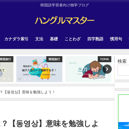
韓国語学習者向け独学ブログ
カナダラ索引
文法
基礎
ことわざ
四字熟語
慣用句
韓国旅行
TOPIK
Other
検索
？【동영상】意味を勉強しよう！
は？【동영상】意味を勉強しよ