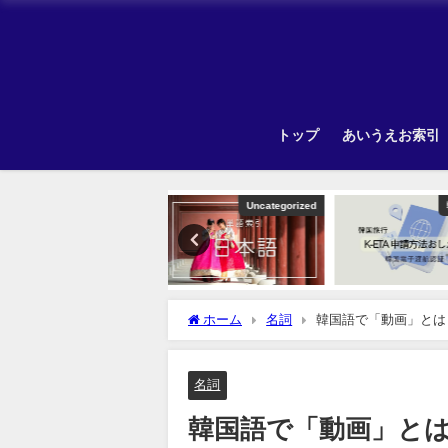
トップ
あいうえお索引
Uncategorized
韓国旅行
ホーム
名詞
韓国語で「動画」とは
名詞
韓国語で「動画」と