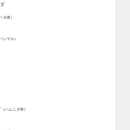
ダ
ヘヨ体）
パンマル）
す
（ハムニダ体）