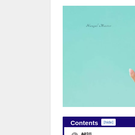
Contents
[
hide
]