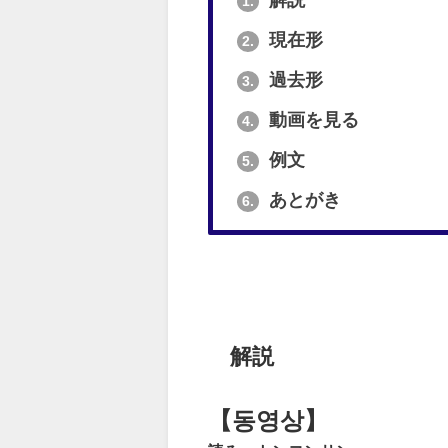
解説
1.
現在形
2.
過去形
3.
動画を見る
4.
例文
5.
あとがき
6.
解説
【동영상】