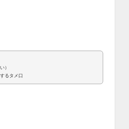
い）
するタメ口