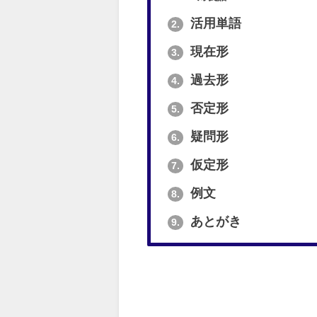
活用単語
2.
現在形
3.
過去形
4.
否定形
5.
疑問形
6.
仮定形
7.
例文
8.
あとがき
9.