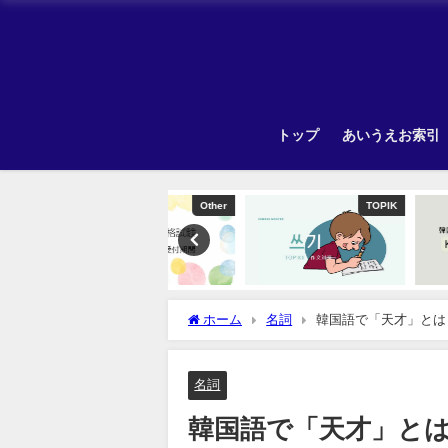
トップ
あいうえお索引
Other
TOPIK
ホーム
名詞
韓国語で「天才」とは
名詞
韓国語で「天才」と