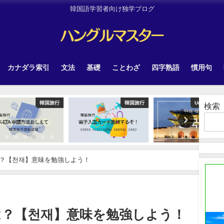
韓国語学習者向け独学ブログ
カナダラ索引
文法
基礎
ことわざ
四字熟語
慣用句
韓国旅行
韓国旅行
Uncategorized
検索
？【천재】意味を勉強しよう！
は？【천재】意味を勉強しよう！