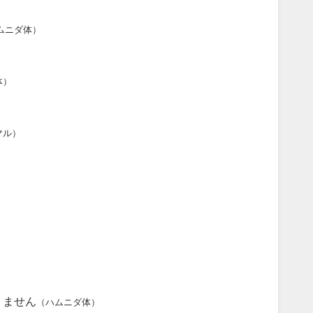
ムニダ体）
体）
マル）
りません
（ハムニダ体）