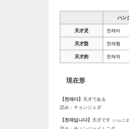
ハン
天才児
천재아
天才型
천재형
天才的
천재적
現在形
【천재다】
天才である
読み：チョンジェダ
【천재입니다】
天才です
（ハムニ
読み：チョンジェイムニダ