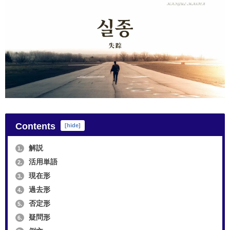
Contents
[
hide
]
解説
1.
活用単語
2.
現在形
3.
過去形
4.
否定形
5.
疑問形
6.