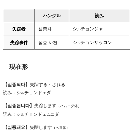
ハングル
読み
シ
チョンジャ
失踪者
실종자
ル
シ
チョンサッコン
失踪事件
실종 사건
ル
現在形
【실종되다】
失踪する・される
読み：シ
チョンドェダ
ル
【실종됩니다】
失踪します
（ハムニダ体）
読み：シ
チョンドェ
ニダ
ル
ム
【실종돼요】
失踪します
（ヘヨ体）