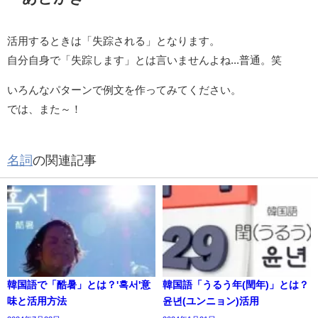
活用するときは「失踪される」となります。
自分自身で「失踪します」とは言いませんよね...普通。笑
いろんなパターンで例文を作ってみてください。
では、また～！
名詞
の関連記事
韓国語で「酷暑」とは？'혹서'意
韓国語「うるう年(閏年)」とは？
味と活用方法
윤년(ユンニョン)活用