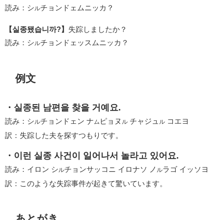
読み：シ
チョンドェムニッカ？
ル
【실종됐습니까?】
失踪しましたか？
読み：シ
チョンドェッスムニッカ？
ル
例文
・실종된 남편을 찾을 거예요.
読み：シ
チョンドェン ナ
ピョヌ
チャジュ
コエヨ
ル
ム
ル
ル
訳：失踪した夫を探すつもりです。
・이런 실종 사건이 일어나서 놀라고 있어요.
読み：イロン シ
チョンサッコニ イロナソ ノ
ラゴ イッソヨ
ル
ル
訳：このような失踪事件が起きて驚いています。
あとがき