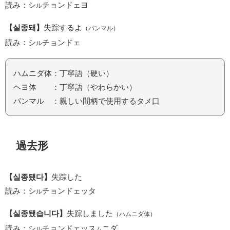
読み：シ
チョンドェヨ
ル
【실종돼】
失踪するよ
（パンマル）
読み：シ
チョンドェ
ル
ハムニダ体：丁寧語（硬い）
ヘヨ体 ：丁寧語（やわらかい）
パンマル ：親しい間柄で使用するタメ口
過去形
【실종됐다】
失踪した
読み：シ
チョンドェッタ
ル
【실종됐습니다】
失踪しました
（ハムニダ体）
読み：シ
チョンドェッス
ニダ
ル
ム