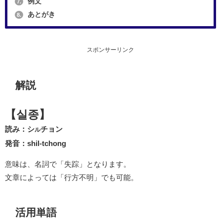
例文
7.
あとがき
8.
スポンサーリンク
解説
【실종】
読み：シ
チョン
ル
発音：shil-tchong
意味は、名詞で「失踪」となります。
文章によっては「行方不明」でも可能。
活用単語