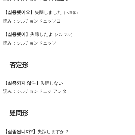
【실종됐어요】
失踪しました
（ヘヨ体）
読み：シ
チョンドェッソヨ
ル
【실종됐어】
失踪したよ
（パンマル）
読み：シ
チョンドェッソ
ル
否定形
【실종되지 않다】
失踪しない
読み：シ
チョンドェジ アンタ
ル
疑問形
【실종됩니까?】
失踪しますか？