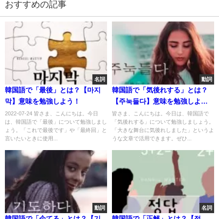
おすすめの記事
名詞
動詞
韓国語で「最後」とは？【마지
韓国語で「気後れする」とは？
막】意味を勉強しよう！
【주눅들다】意味を勉強しよ
う！
2022-07-24 皆さま、こんにちは。今日
皆さま、こんにちは。今日は、韓国語で
は、韓国語で「最後」について勉強しまし
「気後れする」について勉強しましょう。
ょう。「これで最後です」や「最終回」と
「大きな舞台に気後れしました」というよ
言いたいときに使用...
うな文章で活用できます。ぜひ...
動詞
名詞
韓国語で「企てる」とは？【기
韓国語で「正解」とは？【정