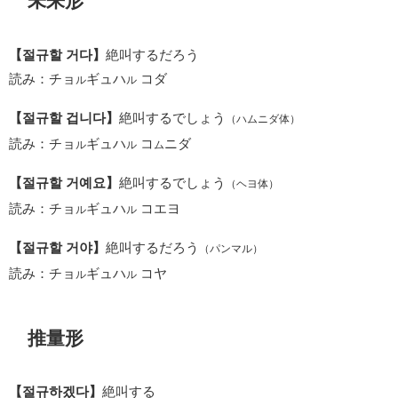
未来形
【절규할 거다】
絶叫するだろう
読み：チョ
ギュハ
コダ
ル
ル
【절규할 겁니다】
絶叫するでしょう
（ハムニダ体）
読み：チョ
ギュハ
コ
ニダ
ル
ル
ム
【절규할 거예요】
絶叫するでしょう
（ヘヨ体）
読み：チョ
ギュハ
コエヨ
ル
ル
【절규할 거야】
絶叫するだろう
（パンマル）
読み：チョ
ギュハ
コヤ
ル
ル
推量形
【절규하겠다】
絶叫する