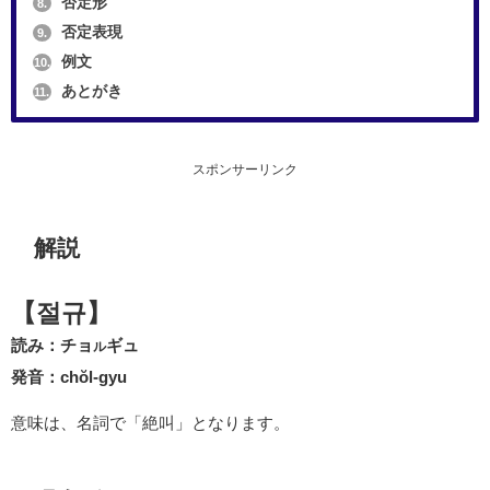
否定形
8.
否定表現
9.
例文
10.
あとがき
11.
スポンサーリンク
解説
【절규】
読み：チョ
ギュ
ル
発音：chŏl-gyu
意味は、名詞で「絶叫」となります。