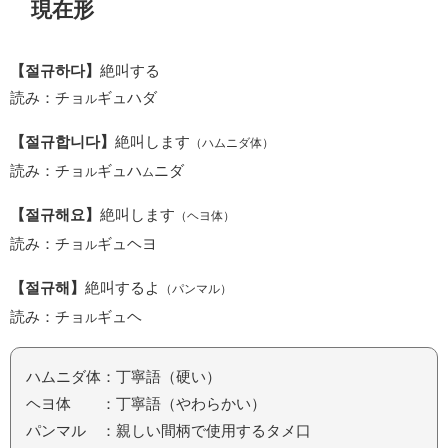
現在形
【절규하다】
絶叫する
読み：チョ
ギュハダ
ル
【절규합니다】
絶叫します
（ハムニダ体）
読み：チョ
ギュハ
ニダ
ル
ム
【절규해요】
絶叫します
（ヘヨ体）
読み：チョ
ギュヘヨ
ル
【절규해】
絶叫するよ
（パンマル）
読み：チョ
ギュヘ
ル
ハムニダ体：丁寧語（硬い）
ヘヨ体 ：丁寧語（やわらかい）
パンマル ：親しい間柄で使用するタメ口