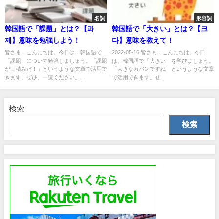
名詞
形容詞
韓国語で「課題」とは？【과
韓国語で「大きい」とは？【크
제】意味を勉強しよう！
다】意味を教えて！
皆さま、こんにちは。今日は、韓国語で
2022-05-16 皆さま、こんにちは。今日
「課題」について勉強しましょう。「課題
は、韓国語で「大きい」を学びましょう。
が山積みだ！」というような文章で活用で
「大きなカバンですね」というような文章
きます。ぜひ、一読ください。...
で活用できます。ぜ...
検索
検索