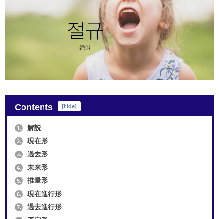
Contents
[
hide
]
解説
1.
現在形
2.
過去形
3.
未来形
4.
推量形
5.
現在進行形
6.
過去進行形
7.