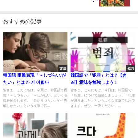
おすすめの記事
文法
名詞
韓国語 困難表現「～しづらい/が
韓国語で「犯罪」とは？【범
たい」とは？-기 어렵다
죄】意味を勉強しよう！
皆さま、こんにちは。今回は、韓国語で困
皆さま、こんにちは。今日は、韓国語で
難「～しづらい」「～しがたい」という表
「犯罪」について勉強しましょう。「犯罪
現を紹介します。「分かりづらい」や「理
が減りました」というような文章で活用で
解しがたい」という文章で活...
きます。ぜひ、一読ください。...