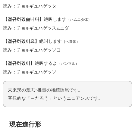
読み：チョ
ギュハゲッタ
ル
【절규하겠습니다】
絶叫します
（ハムニダ体）
読み：チョ
ギュハゲッス
ニダ
ル
ム
【절규하겠어요】
絶叫します
（ヘヨ体）
読み：チョ
ギュハゲッソヨ
ル
【절규하겠어】
絶叫するよ
（パンマル）
読み：チョ
ギュハゲッソ
ル
未来形の意志･推量の接続語尾です。
客観的な「～だろう」というニュアンスです。
現在進行形