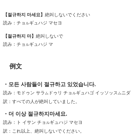
【절규하지 마세요】
絶叫しないでください
読み：チョ
ギュハジ マセヨ
ル
【절규하지 마】
絶叫しないで
読み：チョ
ギュハジ マ
ル
例文
・모든 사람들이 절규하고 있었습니다.
読み：モドゥン サラ
ドゥリ チョ
ギュハゴ イッソッス
ニダ
ム
ル
ム
訳：すべての人が絶叫していました。
・더 이상 절규하지마세요.
読み：ト イサン チョ
ギュハジ マセヨ
ル
訳：これ以上、絶叫しないでください。