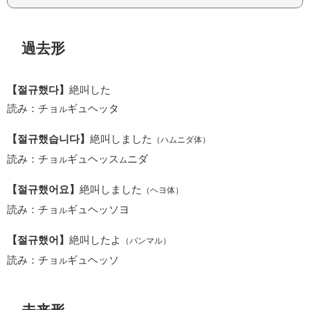
過去形
【절규했다】
絶叫した
読み：チョ
ギュヘッタ
ル
【절규했습니다】
絶叫しました
（ハムニダ体）
読み：チョ
ギュヘッス
ニダ
ル
ム
【절규했어요】
絶叫しました
（ヘヨ体）
読み：チョ
ギュヘッソヨ
ル
【절규했어】
絶叫したよ
（パンマル）
読み：チョ
ギュヘッソ
ル