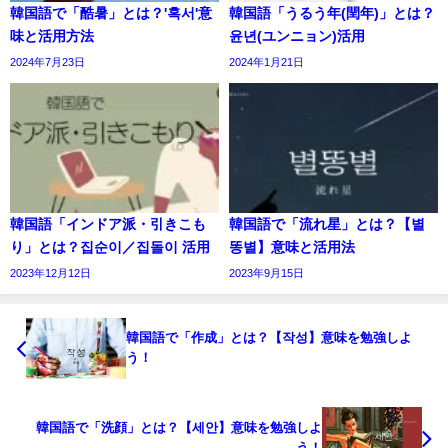
韓国語で「酷暑」とは？'혹서'意
韓国語「うるう年(閏年)」とは？
味と活用方法
윤년(ユンニョン)活用
2024年7月23日
2024年1月21日
韓国語「インドア派・引きこも
韓国語で「流れ星」とは？【별
り」とは？집순이／집돌이 活用
똥별】意味と活用法
2023年12月12日
2023年9月15日
韓国語で「作成」とは？【작성】意味を勉強しよ
う！
韓国語で「洗顔」とは？【세안】意味を勉強しよ
う！