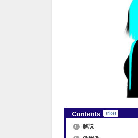
Contents
[
hide
]
解説
1.