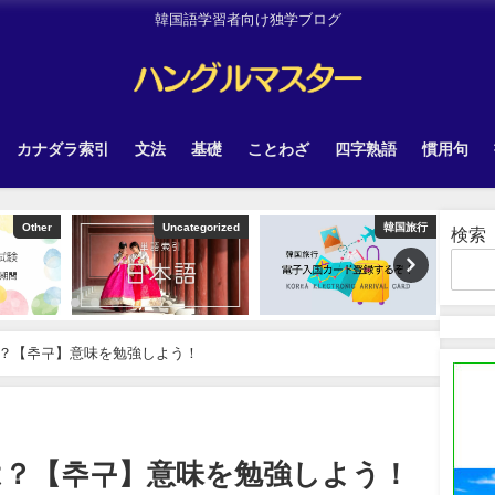
韓国語学習者向け独学ブログ
カナダラ索引
文法
基礎
ことわざ
四字熟語
慣用句
Other
Uncategorized
韓国旅行
検索
？【추구】意味を勉強しよう！
は？【추구】意味を勉強しよう！