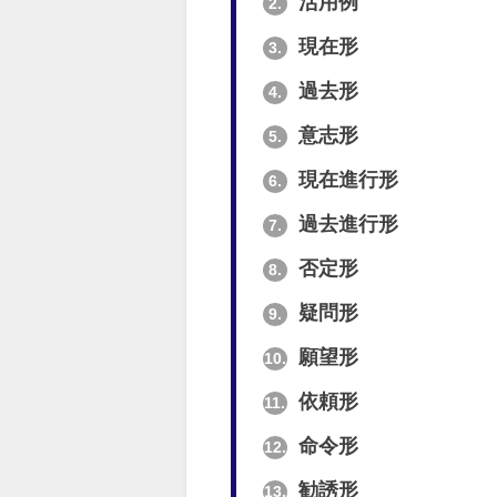
活用例
2.
現在形
3.
過去形
4.
意志形
5.
現在進行形
6.
過去進行形
7.
否定形
8.
疑問形
9.
願望形
10.
依頼形
11.
命令形
12.
勧誘形
13.