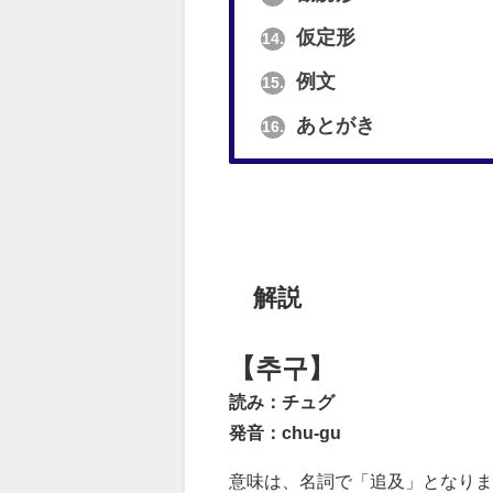
仮定形
14.
例文
15.
あとがき
16.
解説
【추구】
読み：チュグ
発音：chu-gu
意味は、名詞で「追及」となりま