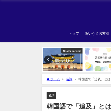
トップ
あいうえお索引
TOPIK
Uncategorized
ホーム
名詞
韓国語で「追及」とは
名詞
韓国語で「追及」と