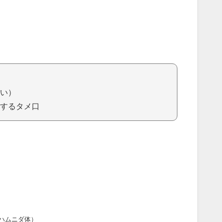
い）
するタメ口
ハムニダ体）