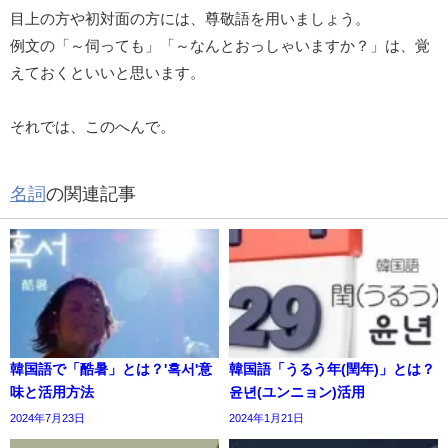
目上の方や初対面の方には、尊敬語を用いましょう。
例文の「～伺っても」「～なんとおっしゃいますか？」は、覚
えておくといいと思います。
それでは、このへんで。
名詞
の関連記事
韓国語で「酷暑」とは？'혹서'意
韓国語「うるう年(閏年)」とは？
味と活用方法
윤년(ユンニョン)活用
2024年7月23日
2024年1月21日