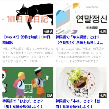
韓日記
名詞
【Day 47】仮眠は無敵｜100日
韓国語で「年末調整」とは？
韓日記
【연말정산】意味を勉強しよ
う！
今日、本当に眠くて眠くて…仕事が進まな
皆さま、こんにちは。今日は、韓国語で
くて、もう無理！ってなったので、部屋の
「年末調整」について勉強しましょう。
遮光カーテンを閉めて「5分」寝ました！
「今年も年末調整の季節がやってきまし
意外とすっきりして、仮眠後...
た」というような文章で活用できま...
副詞
名詞
韓国語で「および」とは？
韓国語で「本格」とは？【본
【및】意味を勉強しよう！
격】意味を勉強しよう！