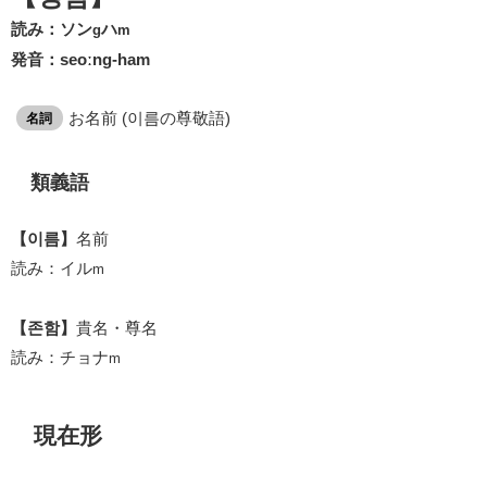
読み：ソン
ハ
g
m
発音：seoːng-ham
お名前 (이름の尊敬語)
名詞
類義語
【이름】
名前
読み：イル
m
【존함】
貴名・尊名
読み：チョナ
m
現在形