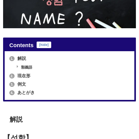
Contents
[
hide
]
解説
1.
類義語
現在形
2.
例文
3.
あとがき
4.
解説
【성함】