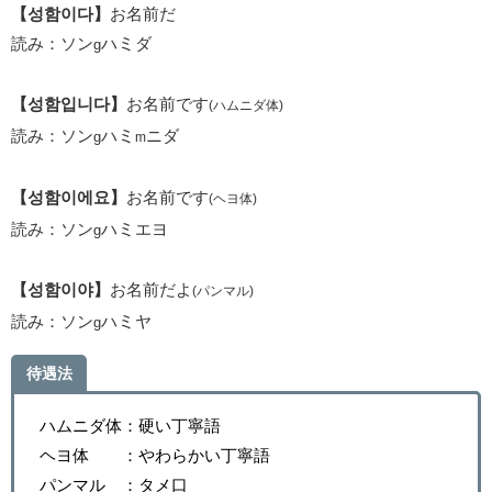
【성함이다】
お名前だ
ミ
読み：ソン
ハ
ダ
g
【성함입니다】
お名前です
(ハムニダ体)
ミ
読み：ソン
ハ
ニダ
g
m
【성함이에요】
お名前です
(ヘヨ体)
ミ
読み：ソン
ハ
エヨ
g
【성함이야】
お名前だよ
(パンマル)
ミ
読み：ソン
ハ
ヤ
g
待遇法
ハムニダ体：硬い丁寧語
ヘヨ体 ：やわらかい丁寧語
パンマル ：タメ口