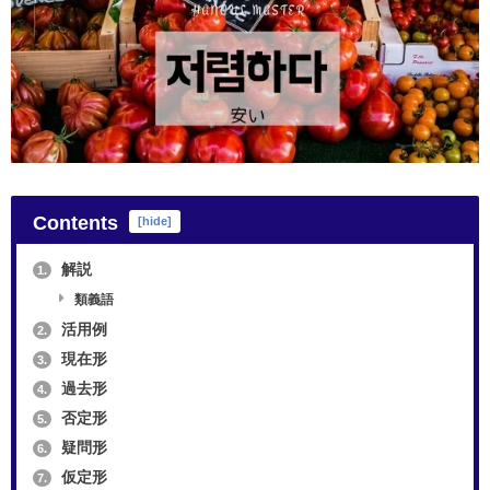
Contents
[
hide
]
解説
1.
類義語
活用例
2.
現在形
3.
過去形
4.
否定形
5.
疑問形
6.
仮定形
7.