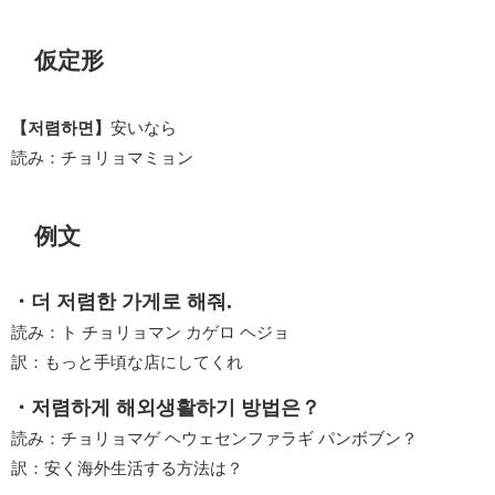
仮定形
【저렴하면】
安いなら
読み：チョリョマミョン
例文
・더 저렴한 가게로 해줘.
読み：ト チョリョマン カゲロ ヘジョ
訳：もっと手頃な店にしてくれ
・저렴하게 해외생활하기 방법은？
読み：チョリョマゲ ヘウェセンファラギ パンボブン？
訳：安く海外生活する方法は？