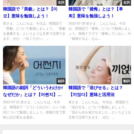
名詞
名詞
韓国語で「美貌」とは？【미
韓国語で「後悔」とは？【후
모】意味を勉強しよう！
회】意味を勉強しよう！
皆さま、こんにちは。今日は、韓国語で
2022-07-28 皆さま、こんにちは。今日
「美貌」について勉強しましょう。「美貌
は、韓国語で「後悔」について勉強しまし
を披露する」というような文章で活用でき
ょう。韓国ドラマで「後悔していない」や
ます。ぜひ、一読ください。...
「後悔するよ」なん...
副詞
動詞
韓国語の副詞「どういうわけか/
韓国語で「浴びせる」とは？
なぜだか」とは？【어쩐지】意
【끼얹다】意味と活用法
味を勉強しよう！
2022-07-21 皆さま、こんにちは。今日
皆さま、こんにちは。 今日は、韓国語で
は、韓国語で「どういうわけか」という副
「浴びせる」について勉強しましょう。
詞について勉強しましょう。前後の文で意
「頭から水を浴びせました」というような
味と訳が変わる場合...
文章で活用できます。 ぜひ、...