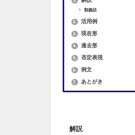
解説
1.
類義語
活用例
2.
現在形
3.
過去形
4.
否定表現
5.
例文
6.
あとがき
7.
解説