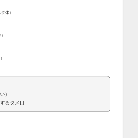
ニダ体）
体）
ル）
い）
するタメ口