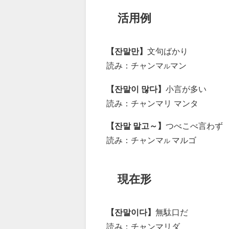
活用例
【잔말만】
文句ばかり
読み：チャンマ
マン
ル
【잔말이 많다】
小言が多い
読み：チャンマリ マンタ
【잔말 말고～】
つべこべ言わず
読み：チャンマ
マルゴ
ル
現在形
【잔말이다】
無駄口だ
読み：チャンマリダ