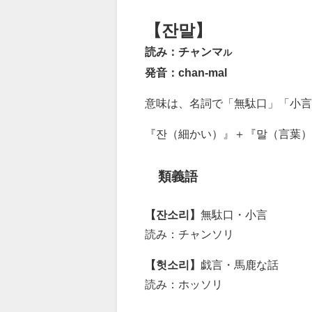
【잔말】
読み：チャンマ
ル
発音：chan-mal
意味は、名詞で「無駄口」「小言
『잔（細かい）』＋『말（言葉）
類義語
【잔소리】
無駄口・小言
読み：チャンソリ
【헛소리】
戯言・馬鹿な話
読み：ホッソリ