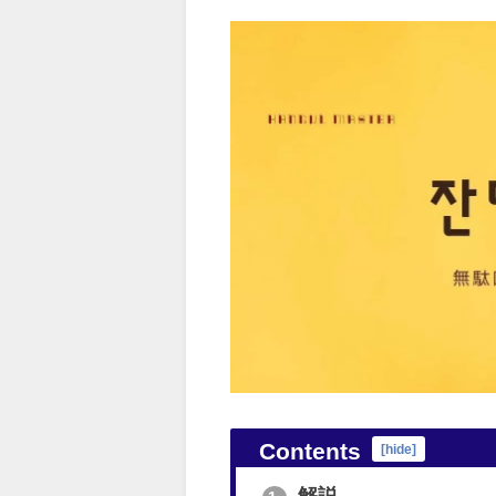
Contents
[
hide
]