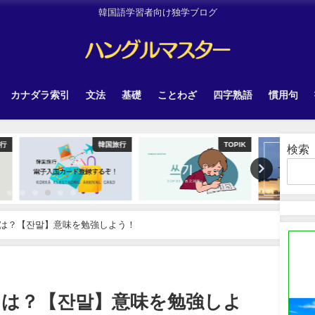
韓国語学習者向け独学ブログ
カナダラ索引
文法
基礎
ことわざ
四字熟語
慣用句
韓国旅行
TOPIK
Uncategorized
検索
は？【잔말】意味を勉強しよう！
とは？【잔말】意味を勉強しよ