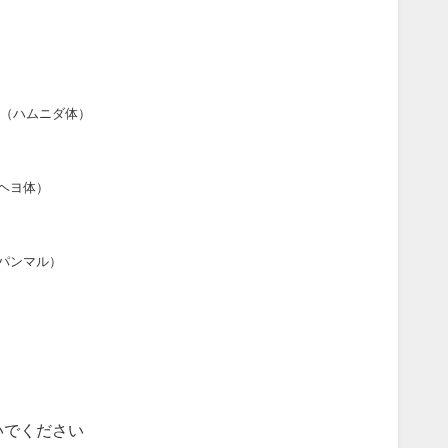
（ハムニダ体）
ヘヨ体）
パンマル）
いでください