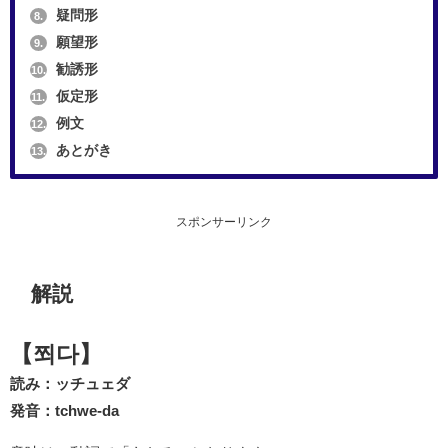
疑問形
8.
願望形
9.
勧誘形
10.
仮定形
11.
例文
12.
あとがき
13.
スポンサーリンク
解説
【쬐다】
読み：ッチュェダ
発音：tchwe-da