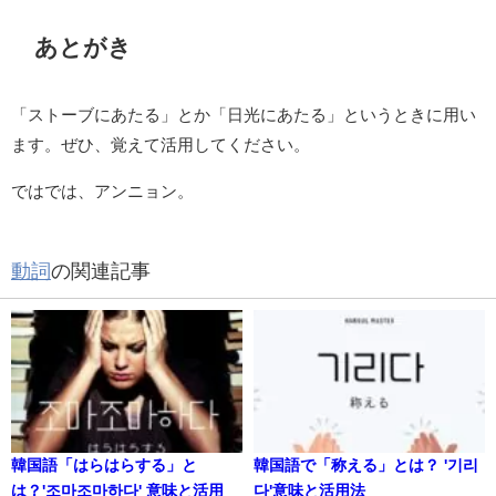
あとがき
「ストーブにあたる」とか「日光にあたる」というときに用い
ます。ぜひ、覚えて活用してください。
ではでは、アンニョン。
動詞
の関連記事
韓国語「はらはらする」と
韓国語で「称える」とは？ '기리
は？'조마조마하다' 意味と活用
다'意味と活用法