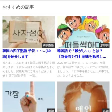
おすすめの記事
四字熟語
形容詞
韓国の四字熟語 子音ㄱ・ㄴ(60
韓国語で「騒がしい」とは？
語)を紹介します
【떠들썩하다】意味を勉強しよ
う！
皆さま、こんにちは！韓国の四字熟語を紹
2022-04-12 皆さま、こんにちは。今日
介します。子音から始まる四字熟語をまと
は、韓国語で「騒がしい」について勉強し
めました。試験対策にご活用くださいま
ましょう。「日本中を騒がせた出来事でし
せ！ 四字熟語 子音ㄱ 一覧...
た」というような文...
副詞
名詞