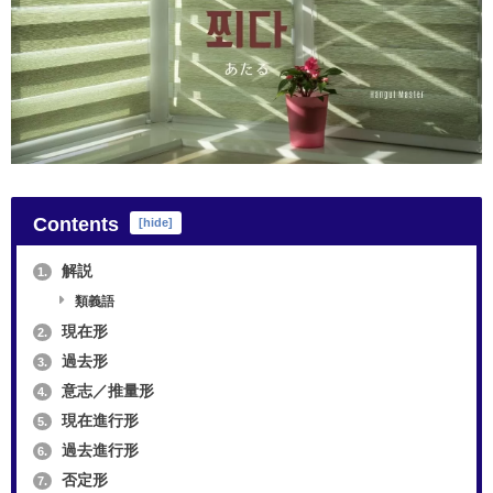
Contents
[
hide
]
解説
1.
類義語
現在形
2.
過去形
3.
意志／推量形
4.
現在進行形
5.
過去進行形
6.
否定形
7.