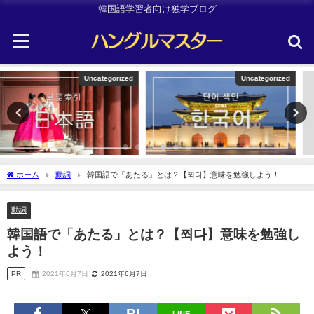
韓国語学習者向け独学ブログ
Uncategorized
韓国旅行
ホーム
動詞
韓国語で「あたる」とは？【쬐다】意味を勉強しよう！
動詞
韓国語で「あたる」とは？【쬐다】意味を勉強し
よう！
PR
2021年6月7日
2021年6月7日