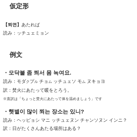
仮定形
【쬐면】
あたれば
読み：ッチュェミョン
例文
・모닥불 좀 쬐서 몸 녹여요.
読み：モダ
プ
チョ
ッチュェソ モ
ヌキョヨ
ク
ル
ム
ム
訳：焚火にあたって暖をとろう。
※直訳は「ちょっと焚火にあたって体を温めましょう」です
・햇볕이 많이 쬐는 장소는 있니?
読み：ヘッピョシ マニ ッチュェヌン チャンソヌン インニ？
訳：日がたくさんあたる場所はある？