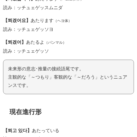
読み：ッチュェゲッスムニダ
【쬐겠어요】
あたります
（ヘヨ体）
読み：ッチュェゲッソヨ
【쬐겠어】
あたるよ
（パンマル）
読み：ッチュェゲッソ
未来形の意志･推量の接続語尾です。
主観的な「～つもり」客観的な「～だろう」というニュア
ンスです。
現在進行形
【쬐고 있다】
あたっている