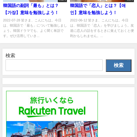
韓国語の副詞「最も」とは？
韓国語で「恋人」とは？【애
【가장】意味を勉強しよう！
인】意味を勉強しよう！
2022-07-28 皆さま、こんにちは。今日
2022-06-12 皆さま、こんにちは。今日
は、韓国語で「最も」について勉強しまし
は、韓国語で「恋人」を学びましょう。友
ょう。韓国ドラマでも、よく聞く単語で
達に恋人の話をするときに覚えておくと便
す。ぜひ活用していき...
利かもしれません。...
検索
検索