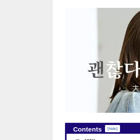
Contents
[
hide
]