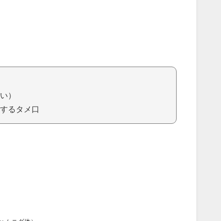
）
い）
するタメ口