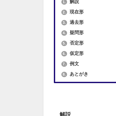
解説
1.
現在形
2.
過去形
3.
疑問形
4.
否定形
5.
仮定形
6.
例文
7.
あとがき
8.
解説