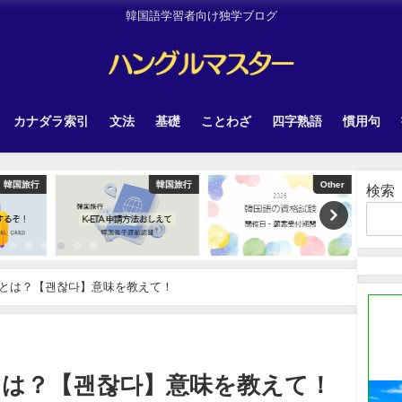
韓国語学習者向け独学ブログ
カナダラ索引
文法
基礎
ことわざ
四字熟語
慣用句
韓国旅行
Other
Uncategorized
検索
とは？【괜찮다】意味を教えて！
とは？【괜찮다】意味を教えて！