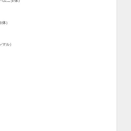
ハムニダ体）
ヨ体）
ンマル）