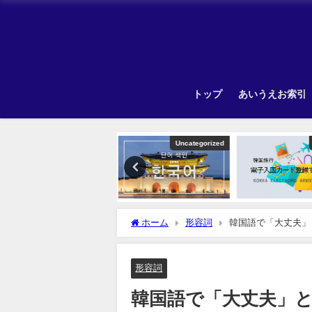
トップ
あいうえお索引
Uncategorized
韓国旅行
ホーム
形容詞
韓国語で「大丈夫」
形容詞
韓国語で「大丈夫」