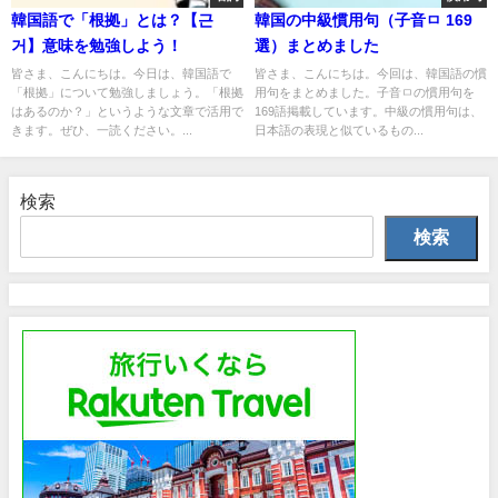
韓国語で「根拠」とは？【근
韓国の中級慣用句（子音ㅁ 169
거】意味を勉強しよう！
選）まとめました
皆さま、こんにちは。今日は、韓国語で
皆さま、こんにちは。今回は、韓国語の慣
「根拠」について勉強しましょう。「根拠
用句をまとめました。子音ㅁの慣用句を
はあるのか？」というような文章で活用で
169語掲載しています。中級の慣用句は、
きます。ぜひ、一読ください。...
日本語の表現と似ているもの...
検索
検索