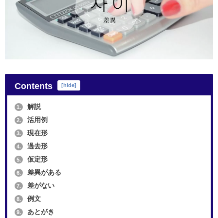
Contents
[
hide
]
解説
1.
活用例
2.
現在形
3.
過去形
4.
仮定形
5.
差異がある
6.
差がない
7.
例文
8.
あとがき
9.