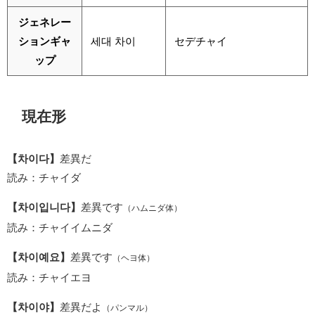
ジェネレー
ションギャ
세대 차이
セデチャイ
ップ
現在形
【차이다】
差異だ
読み：チャイダ
【차이입니다】
差異です
（ハムニダ体）
読み：チャイイムニダ
【차이예요】
差異です
（ヘヨ体）
読み：チャイエヨ
【차이야】
差異だよ
（パンマル）