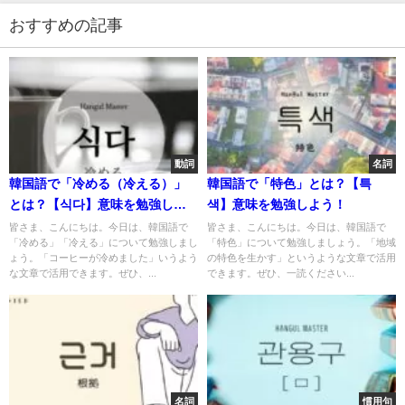
おすすめの記事
動詞
名詞
韓国語で「冷める（冷える）」
韓国語で「特色」とは？【특
とは？【식다】意味を勉強しよ
색】意味を勉強しよう！
う！
皆さま、こんにちは。今日は、韓国語で
皆さま、こんにちは。今日は、韓国語で
「冷める」「冷える」について勉強しまし
「特色」について勉強しましょう。「地域
ょう。「コーヒーが冷めました」いうよう
の特色を生かす」というような文章で活用
な文章で活用できます。ぜひ、...
できます。ぜひ、一読ください...
名詞
慣用句