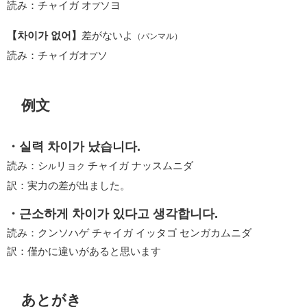
読み：チャイガ オ
ソヨ
プ
【차이가 없어】
差がないよ
（パンマル）
読み：チャイガオ
ソ
プ
例文
・실력 차이가 났습니다.
読み：シ
リョ
チャイガ ナッスムニダ
ル
ク
訳：実力の差が出ました。
・근소하게 차이가 있다고 생각합니다.
読み：クンソハゲ チャイガ イッタゴ センガカムニダ
訳：僅かに違いがあると思います
あとがき