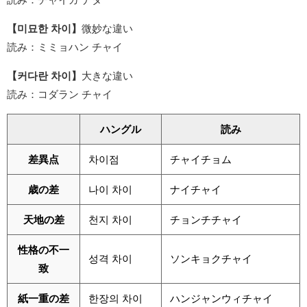
【미묘한 차이】
微妙な違い
読み：ミミョハン チャイ
【커다란 차이】
大きな違い
読み：コダラン チャイ
ハングル
読み
差異点
차이점
チャイチョム
歳の差
나이 차이
ナイチャイ
天地の差
천지 차이
チョンチチャイ
性格の不一
성격 차이
ソンキョクチャイ
致
紙一重の差
한장의 차이
ハンジャンウィチャイ