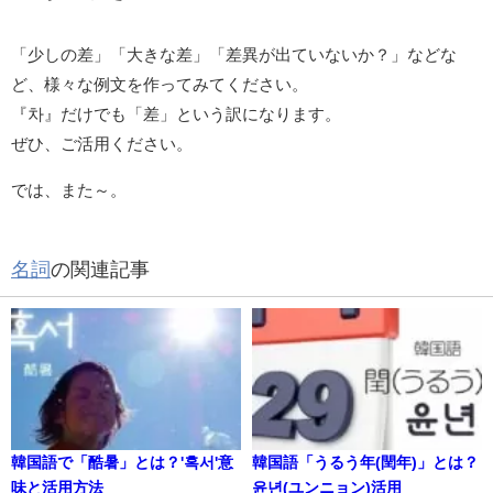
「少しの差」「大きな差」「差異が出ていないか？」などな
ど、様々な例文を作ってみてください。
『차』だけでも「差」という訳になります。
ぜひ、ご活用ください。
では、また～。
名詞
の関連記事
韓国語で「酷暑」とは？'혹서'意
韓国語「うるう年(閏年)」とは？
味と活用方法
윤년(ユンニョン)活用